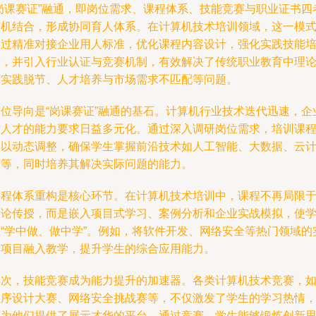
“岗课赛证”融通，即岗位需求、课程体系、技能竞赛与职业证书四
有机结合，形成协同育人体系。在计算机技术培训领域，这一模
通过精准对接企业用人标准，优化课程内容设计，强化实践技能
养，并引入行业认证与竞赛机制，有效解决了传统职业教育中理
与实践脱节、人才培养与市场需求不匹配等问题。
岗位导向是“岗课赛证”融通的基石。计算机行业技术迭代迅速，企
对人才的能力要求日益多元化。通过深入调研岗位需求，培训课
得以动态调整，确保学生掌握前沿技术如人工智能、大数据、云
算等，同时培养其解决实际问题的能力。
课程体系重构是核心环节。在计算机技术培训中，课程不再局限
理论传授，而是嵌入项目式学习、案例分析和企业实战模拟，使
生“学中做、做中学”。例如，将软件开发、网络安全等热门领域的
际项目融入教学，提升学生的综合应用能力。
再次，技能竞赛成为能力提升的加速器。各类计算机技术竞赛，
程序设计大赛、网络安全挑战赛等，不仅激发了学生的学习热情
还为他们提供了展示才华的平台。通过竞赛，学生能够锻炼创新