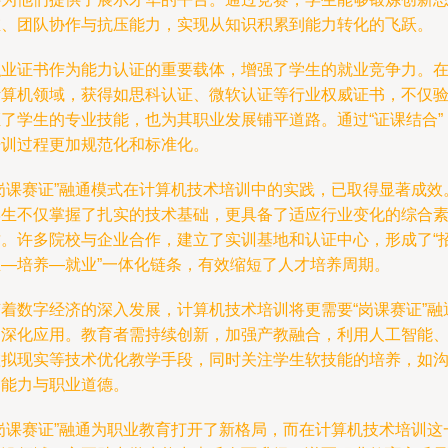
维、团队协作与抗压能力，实现从知识积累到能力转化的飞跃。
职业证书作为能力认证的重要载体，增强了学生的就业竞争力。
计算机领域，获得如思科认证、微软认证等行业权威证书，不仅
证了学生的专业技能，也为其职业发展铺平道路。通过“证课结合”
培训过程更加规范化和标准化。
“岗课赛证”融通模式在计算机技术培训中的实践，已取得显著成效
学生不仅掌握了扎实的技术基础，更具备了适应行业变化的综合
质。许多院校与企业合作，建立了实训基地和认证中心，形成了“
生—培养—就业”一体化链条，有效缩短了人才培养周期。
随着数字经济的深入发展，计算机技术培训将更需要“岗课赛证”融
的深化应用。教育者需持续创新，加强产教融合，利用人工智能
虚拟现实等技术优化教学手段，同时关注学生软技能的培养，如
通能力与职业道德。
“岗课赛证”融通为职业教育打开了新格局，而在计算机技术培训这