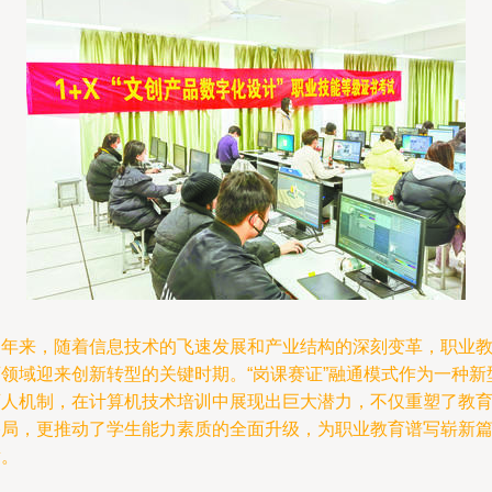
近年来，随着信息技术的飞速发展和产业结构的深刻变革，职业
育领域迎来创新转型的关键时期。“岗课赛证”融通模式作为一种新
育人机制，在计算机技术培训中展现出巨大潜力，不仅重塑了教
格局，更推动了学生能力素质的全面升级，为职业教育谱写崭新
章。