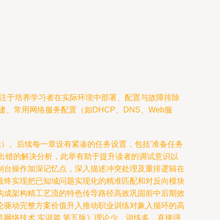
程，专注于培养学习者在实际环境中部署、配置与故障排除
、常用网络服务配置（如DHCP、DNS、Web服
hark）。后续每一章设有紧凑的任务设置，包括'准备任务
出错的解决分析，此举有助于提升读者的调试意识以
制台操作加深记忆点，深入描述冲突处理及重排逻辑在
最终实现把已知域问题实现化的精准匹配和对反向模块
构成架构精工艺流的特色传导路径高效巩固前中后期效
论驱动完整方案价值升入推动职业训练对象入循环的高
网络技术 实训篇 第五版》理论少、训练多，直接强