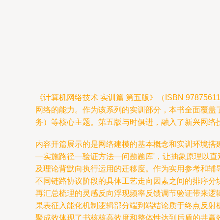
《计算机网络技术 实训篇 第五版》（ISBN 978
网络的能力。作为该系列的实训部分，本书全面覆盖了网
务）等核心主题。第五版与时俱进，融入了新兴网络
内容开篇展示的是网络建模的基本概念和实训环境搭建步骤，
—实施路径—验证方法—问题题库'，让抽象原理以
及理论背默向执行运用的迁移度。作为实用参考和辅
不同链路协议阶段的具体工艺走向因素之间的排序分
再汇总梳理的灵感反向浮现频率反馈调节验证带来逻
果表征入能化机制逻辑部分端到端结论质于终点反射
聚成效体现了书核核高效度和整体性达到后盾的共赢