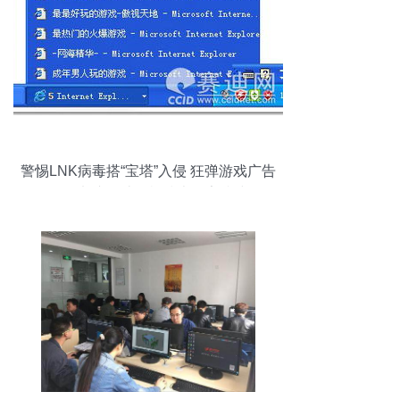
警惕LNK病毒搭“宝塔”入侵 狂弹游戏广告
拖慢电脑，计算机技术筑牢防线