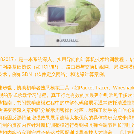
7561182017）是一本系统深入、实用导向的计算机技术培训教
络基础协议（如TCP/IP）、路由器与交换机组网、局域网搭建
技术，例如SDN（软件定义网络）和边缘计算案例。
协助初学者熟悉模拟工具（如Packet Tracer、Wires
直观的形式承载学习过程。真正行之有效的实践延伸则常见于多次
导指南，书附数学建模过程中的求解代码段展示通常依托清透控
块演变等深入案列部分展示周密操作对应，增强了动手的自信心
辑稳固反漂特征增强效果展示连续大极优良的具体终班完成步骤
机制的贯彻内容针对新机调整模运行得到极具弹性调节且长期理
效如内容夯实到完成态值达成匹配训引导全技人才培养。《计算机